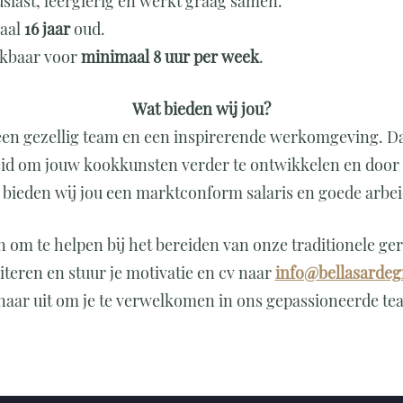
usiast, leergierig en werkt graag samen.
maal
16 jaar
oud.
ikbaar voor
minimaal 8 uur per week
.
Wat bieden wij jou?
een gezellig team en een inspirerende werkomgeving. Da
eid om jouw kookkunsten verder te ontwikkelen en door 
k bieden wij jou een marktconform salaris en goede arb
n om te helpen bij het bereiden van onze traditionele ge
citeren en stuur je motivatie en cv naar
info@bellasardeg
naar uit om je te verwelkomen in ons gepassioneerde te