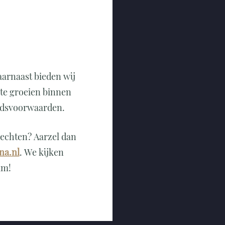
arnaast bieden wij
te groeien binnen
eidsvoorwaarden.
rechten? Aarzel dan
na.nl
. We kijken
am!