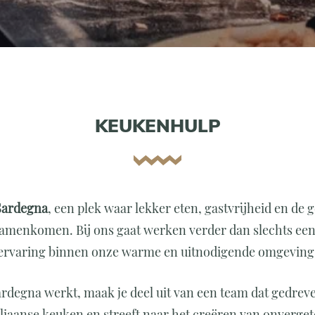
KEUKENHULP
 Sardegna
, een plek waar lekker eten, gastvrijheid en de 
 samenkomen. Bij ons gaat werken verder dan slechts een 
ervaring binnen onze warme en uitnodigende omgeving
 Sardegna werkt, maak je deel uit van een team dat gedre
taliaanse keuken en streeft naar het creëren van onverget