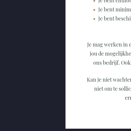
Je bent entho
Je bent mini
Je bent besch
Je mag werken in 
jou de mogelijkh
ons bedrijf. Oo
Kan je niet wachte
niet om te solli
er