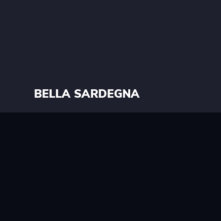
BELLA SARDEGNA
WILHELMINASTRAAT 25
9301 AJ RODEN
050 501 4848
INFO@BELLASARDEGNA.NL
WWW.BELLASARDEGNA.NL