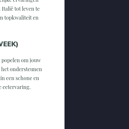
alië tot leven te
n topkwaliteit en
WEEK)
te popelen om jouw
n het ondersteunen
 in een schone en
 eetervaring.